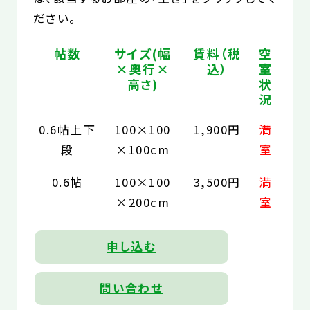
ださい。
帖数
サイズ(幅
賃料（税
空
×奥行×
込）
室
高さ)
状
況
0.6帖上下
100×100
1,900円
満
段
×100cm
室
0.6帖
100×100
3,500円
満
×200cm
室
申し込む
問い合わせ