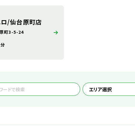
エロ/仙台原町店
町3-5-24
3分