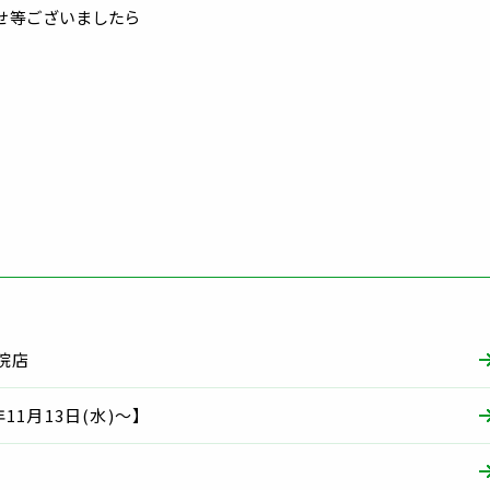
せ等ございましたら
別院店
1月13日(水)～】